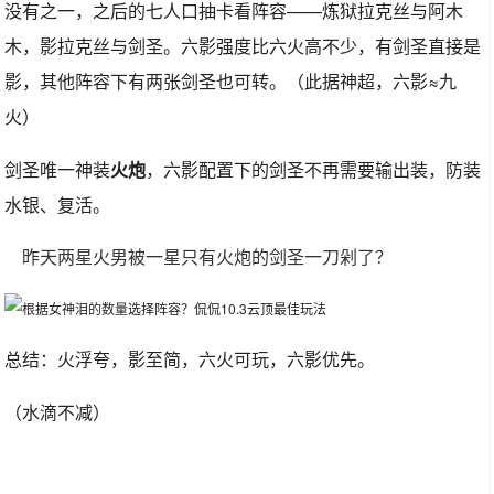
没有之一，之后的七人口抽卡看阵容——炼狱拉克丝与阿木
木，影拉克丝与剑圣。六影强度比六火高不少，有剑圣直接是
影，其他阵容下有两张剑圣也可转。（此据神超，六影≈九
火）
剑圣唯一神装
火炮
，六影配置下的剑圣不再需要输出装，防装
水银、复活。
昨天两星火男被一星只有火炮的剑圣一刀剁了？
总结：火浮夸，影至简，六火可玩，六影优先。
（水滴不减）