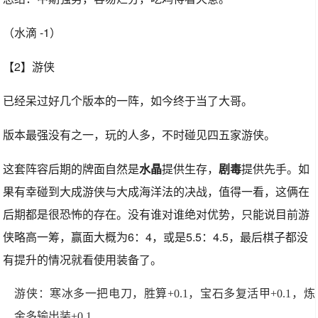
（水滴 -1）
【2】游侠
已经呆过好几个版本的一阵，如今终于当了大哥。
版本最强没有之一，玩的人多，不时碰见四五家游侠。
这套阵容后期的牌面自然是
水晶
提供生存，
剧毒
提供先手。如
果有幸碰到大成游侠与大成海洋法的决战，值得一看，这俩在
后期都是很恐怖的存在。没有谁对谁绝对优势，只能说目前游
侠略高一筹，赢面大概为6：4，或是5.5：4.5，最后棋子都没
有提升的情况就看使用装备了。
游侠：寒冰多一把电刀，胜算+0.1，宝石多复活甲+0.1，炼
金多输出装+0.1