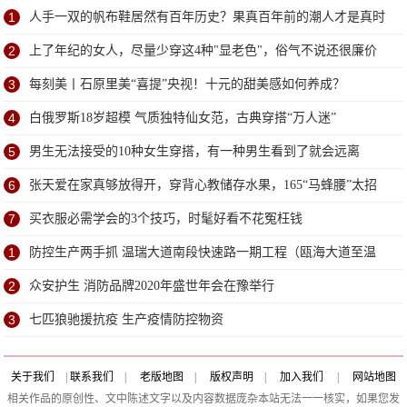
1
人手一双的帆布鞋居然有百年历史？果真百年前的潮人才是真时
尚
2
上了年纪的女人，尽量少穿这4种"显老色"，俗气不说还很廉价
3
每刻美丨石原里美“喜提”央视！十元的甜美感如何养成？
4
白俄罗斯18岁超模 气质独特仙女范，古典穿搭“万人迷”
5
男生无法接受的10种女生穿搭，有一种男生看到了就会远离
6
张天爱在家真够放得开，穿背心教储存水果，165“马蜂腰”太招
摇
7
买衣服必需学会的3个技巧，时髦好看不花冤枉钱
1
防控生产两手抓 温瑞大道南段快速路一期工程（瓯海大道至温
州南）（第2标段）施工正式复工
2
众安护生 消防品牌2020年盛世年会在豫举行
3
七匹狼驰援抗疫 生产疫情防控物资
关于我们
|
联系我们
|
老版地图
|
版权声明
|
加入我们
|
网站地图
相关作品的原创性、文中陈述文字以及内容数据庞杂本站无法一一核实，如果您发