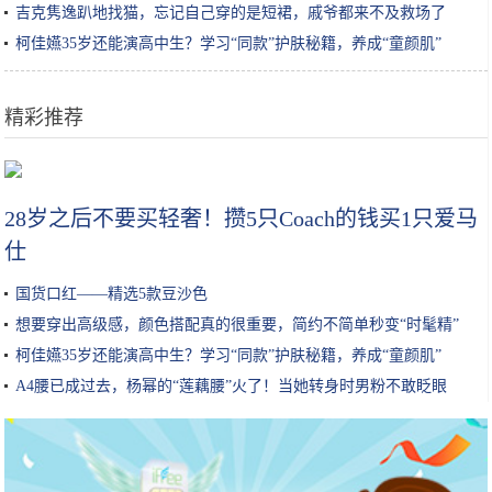
吉克隽逸趴地找猫，忘记自己穿的是短裙，戚爷都来不及救场了
柯佳嬿35岁还能演高中生？学习“同款”护肤秘籍，养成“童颜肌”
精彩推荐
“四美”眼妆走红？甄姬冷艳，公孙离可爱，看到嫦娥：小鹿乱撞
28岁之后不要买轻奢！攒5只Coach的钱买1只爱马
仕
国货口红——精选5款豆沙色
想要穿出高级感，颜色搭配真的很重要，简约不简单秒变“时髦精”
柯佳嬿35岁还能演高中生？学习“同款”护肤秘籍，养成“童颜肌”
​A4腰已成过去，杨幂的“莲藕腰”火了！当她转身时男粉不敢眨眼