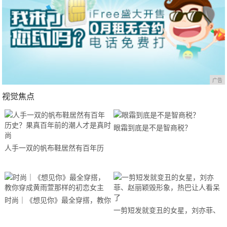
广告
视觉焦点
眼霜到底是不是智商税？
人手一双的帆布鞋居然有百年历
史？果真百年前的潮人才是真时尚
时尚｜《想见你》最全穿搭，教你
一剪短发就变丑的女星，刘亦菲、
穿成黄雨萱那样的初恋女主
赵丽颖毁形象，热巴让人看呆了