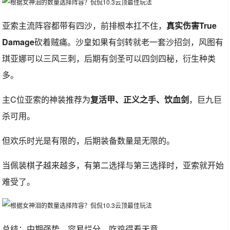
亚索主流阵容都带有四沙，前排根本扛不住，
真实伤害True
Damage
砍着贼痛。沙皇如果有剑转就老一套沙招剑，风图有
琪亚娜可以三风三刺，后期有剑圣可以四剑四秘，衍生种类
多。
主C位亚索的神装推荐为
复活甲、正义之手、饮血剑
，巨九巨
杀可用。
但欢乐时光是有限的，后期装备数量是无限的。
当佩装棋子越来越多，有第二选择与第三选择时，亚索就开始
难受了。
总结：中期强势，容易烂分，吃鸡得看天意。