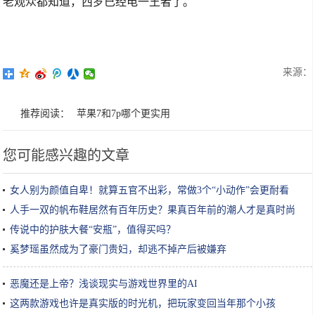
老观众都知道，西罗已经电一王者了。
来源：
推荐阅读：
苹果7和7p哪个更实用
您可能感兴趣的文章
女人别为颜值自卑！就算五官不出彩，常做3个“小动作”会更耐看
人手一双的帆布鞋居然有百年历史？果真百年前的潮人才是真时尚
传说中的护肤大餐“安瓶”，值得买吗？
奚梦瑶虽然成为了豪门贵妇，却逃不掉产后被嫌弃
恶魔还是上帝？浅谈现实与游戏世界里的AI
这两款游戏也许是真实版的时光机，把玩家变回当年那个小孩