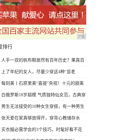
广告
度排行
人手一双的帆布鞋居然有百年历史？果真百
年前的潮人才是真时尚
上了年纪的女人，尽量少穿这4种"显老
色"，俗气不说还很廉价
每刻美丨石原里美“喜提”央视！十元的甜美
感如何养成？
白俄罗斯18岁超模 气质独特仙女范，古典穿
搭“万人迷”
男生无法接受的10种女生穿搭，有一种男生
看到了就会远离
张天爱在家真够放得开，穿背心教储存水
果，165“马蜂腰”太招摇
买衣服必需学会的3个技巧，时髦好看不花