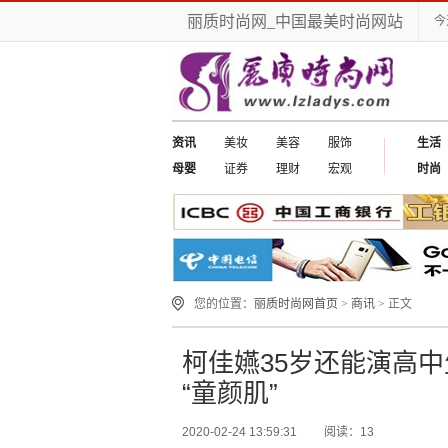
丽质时尚网_中国最美时尚网站
今
资讯
美妆
美容
服饰
生活
母婴
证券
理财
宏观
时尚
您的位置：
丽质时尚网首页
>
商讯
> 正文
柯佳嬿35岁还能演高中
“童颜肌”
2020-02-24 13:59:31
阅读：13