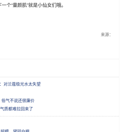
一个“童颜肌”就是小仙女们哦。
来源：
呼：对兰蔻极光水太失望
，俗气不说还很廉价
气质都难拉回来了
新超模、黛珂白檀…