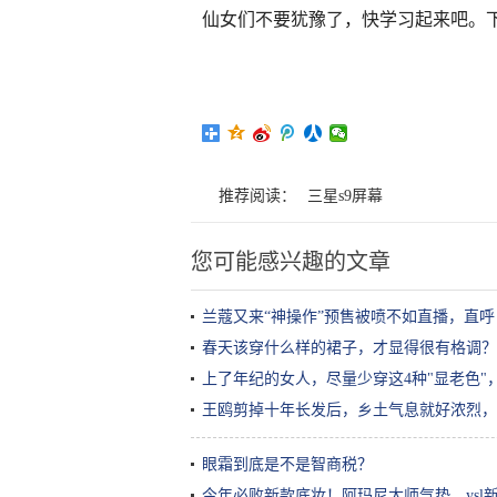
仙女们不要犹豫了，快学习起来吧。下
推荐阅读：
三星s9屏幕
您可能感兴趣的文章
兰蔻又来“神操作”预售被喷不如直播，直
春天该穿什么样的裙子，才显得很有格调？
上了年纪的女人，尽量少穿这4种"显老色"
王鸥剪掉十年长发后，乡土气息就好浓烈，
眼霜到底是不是智商税？
今年必败新款底妆！阿玛尼大师气垫、ysl