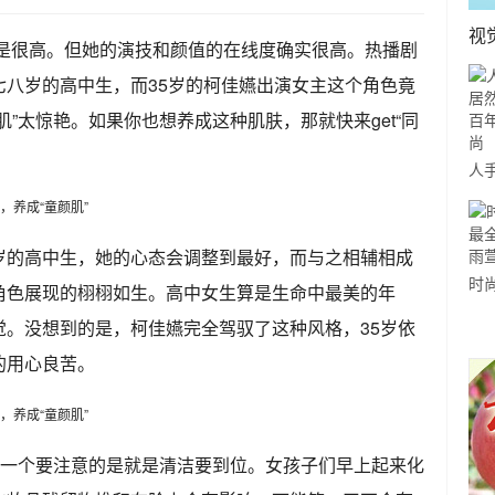
视
是很高。但她的演技和颜值的在线度确实很高。热播剧
七八岁的高中生，而35岁的柯佳嬿出演女主这个角色竟
”太惊艳。如果你也想养成这种肌肤，那就快来get“同
人
有
前
岁的高中生，她的心态会调整到最好，而与之相辅相成
时
角色展现的栩栩如生。高中女生算是生命中最美的年
穿
觉。没想到的是，柯佳嬿完全驾驭了这种风格，35岁依
那
的用心良苦。
第一个要注意的是就是清洁要到位。女孩子们早上起来化