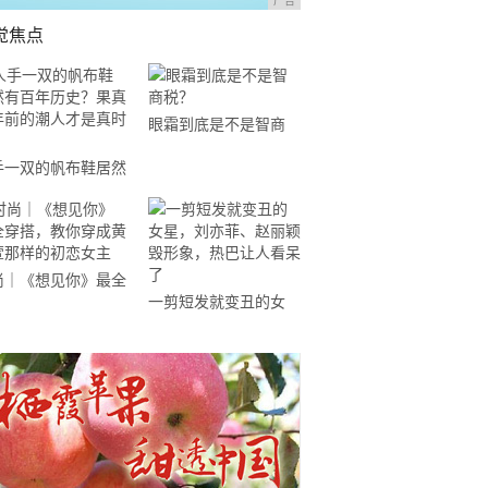
广告
觉焦点
眼霜到底是不是智商
税？
手一双的帆布鞋居然
百年历史？果真百年
的潮人才是真时尚
尚｜《想见你》最全
一剪短发就变丑的女
搭，教你穿成黄雨萱
星，刘亦菲、赵丽颖毁
样的初恋女主
形象，热巴让人看呆了