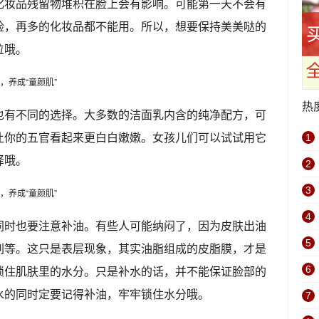
化妆品残留物堆积在脸上会有影响。可能第一天不会有
险，再多的化妆品都不能用。所以，想要保持美美哒的
位哦。
热
也有不同的选择。大多数的洁面乳内含的纯净配方，可
让你的五官看起来更白白嫩嫩。女孩儿们可以试试用它
1
择哦。
2
3
4
同时也要注意补油。有些人可能纳闷了，因为皮肤出油
5
刺等。这只是表层现象，其实油脂组成的皮脂膜，才是
锁住肌肤里的水分。只是补水的话，并不能保证脸部的
6
水的同时定要记得补油，牢牢锁住水分哦。
7