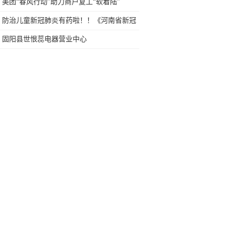
冤枉钱
美团“春风行动”助力商户复工“软着陆”
防治儿童新冠肺炎有药啦！！《河南省新冠
肺炎儿童管理指导意见》指定用药——羚珠
固阳县世恨蕊电器营业中心
散