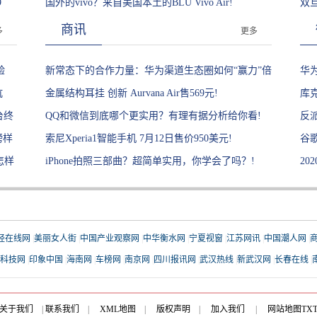
9
墨烯散热技术!
国外的vivo？来自美国本土的BLU Vivo Air!
业
双旦
商讯
多
更多
验
新常态下的合作力量：华为渠道生态圈如何“赢力”倍
华
坑
增？!
金属结构耳挂 创新 Aurvana Air售569元!
双
库
台终
QQ和微信到底哪个更实用？有理有据分析给你看!
反派
榜样
索尼Xperia1智能手机 7月12日售价950美元!
谷歌
怎样
iPhone拍照三部曲？超简单实用，你学会了吗？!
20
互
经在线网
|
美丽女人街
|
中国产业观察网
|
中华衡水网
|
宁夏视窗
|
江苏网讯
|
中国潮人网
|
科技网
|
印象中国
|
海南网
|
车榜网
|
南京网
|
四川报讯网
|
武汉热线
|
新武汉网
|
长春在线
|
关于我们
|
联系我们
|
XML地图
|
版权声明
|
加入我们
|
网站地图
TX