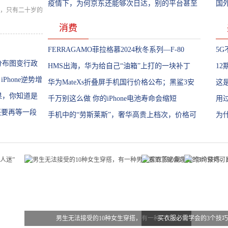
款千元档手机是真香
疫情下，为何京东还能够次日达，别的平台甚至
石
国外
年，只有二十岁的
都不会发货。
消费
FERRAGAMO菲拉格慕2024秋冬系列—F-80
5
分布图变行政
GMT腕表
HMS出海，华为给自己“油箱”上打的一块补丁
iP
1
hone逆势增
华为MateXs折叠屏手机国行价格公布；黑鲨3安
就
这
果，你知道是
兔兔跑分突破62万
千万别这么做 你的iPhone电池寿命会缩短
操
用
许还要再等一段
手机中的“劳斯莱斯”，奢华高贵上档次，价格可
定
为
不便宜
友
男生无法接受的10种女生穿搭，有一种
买衣服必需学会的3个技