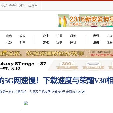
天是：2026年8月7日 星期五
电商
数码
企业
护肤
彩妆
商讯
家居
八卦
明星
游戏
导购
评测
消费
课程
的5G网速慢！下载速度与荣耀V30
称第一流的拍照手机
年底买手机攻略 立省600元 亲测100%有效
差4.2倍？