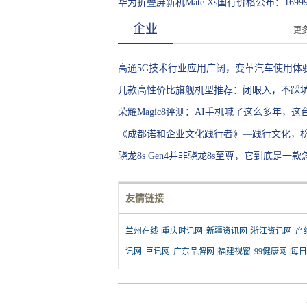
底为销量奋斗
华为折叠屏新机Mate Xs国行价格公布：1699
元，3月5日正式开售
企业
更
高通5G技术行业应用广阔，变革汽车使用体
几款高性价比旗舰机型推荐：闭眼入，不踩
荣耀Magic8评测：AI手机喊了这么多年，这
于像个“管家”了
《成都诺和企业文化践行者》—践行文化，
力量
骁龙8s Gen4并非骁龙8s至尊，它到底是一款
的芯片？
友情链接
兰州在线
|
重庆时讯网
|
新疆资讯网
|
浙江资讯网
|
产
讯网
|
巨讯网
|
广东品牌网
|
福建视窗
|
99健康网
|
每日