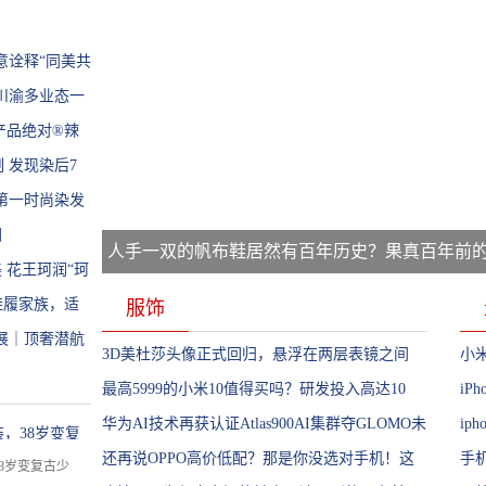
意诠释“同美共
川渝多业态一
产品绝对®辣
 发现染后7
损伤且能维持
洲第一时尚染发
图
人手一双的帆布鞋居然有百年历史？果真百年前
 花王珂润“珂
MO鞋履家族，适
服饰
迹展｜顶奢潜航
3D美杜莎头像正式回归，悬浮在两层表镜之间
小米
缔造出一个采用异型表壳和希腊回纹图案顶圈的
最高5999的小米10值得买吗？研发投入高达10
人
iP
新型女性时计系列
亿，雷军：是友情价
华为AI技术再获认证Atlas900AI集群夺GLOMO未
让
ip
，38岁变复
来技术大奖
还再说OPPO高价低配？那是你没选对手机！这
维
手机