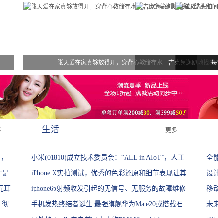
张天爱在家真够放得开，穿背心教储存水
吉克隽逸趴地找猫
每
生活
多
更多
炉，
小米(01810)成立技术委员会：“ALL in AIoT”，人工
全能
才是
智能架构升级!
iPhone X实拍测试，优秀的色彩还原和细节表现让其
态
设计
元耳
成为王者!
iphone6p射频收发引起的无信号、无服务的故障维修
释
移动
，彻
实记!
手机发热终结者诞生 最强旗舰华为Mate20或搭载石
生
未来