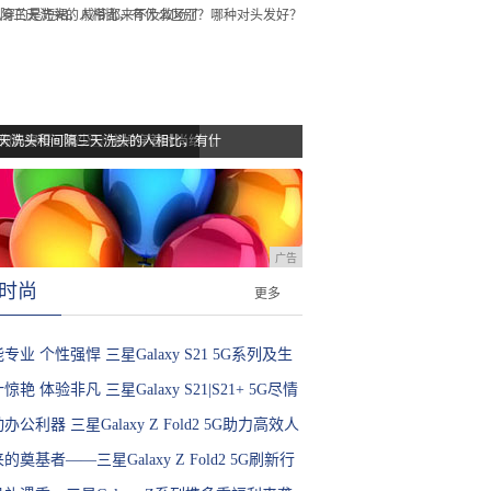
，忘记自己穿的是短裙
天洗头和间隔三天洗头的人相比，有什
“你妈穿得可真少”，宝妈穿着时尚给儿
广告
时尚
更多
专业 个性强悍 三星Galaxy S21 5G系列及生
新品中国发布
惊艳 体验非凡 三星Galaxy S21|S21+ 5G尽情
放每刻魅力
办公利器 三星Galaxy Z Fold2 5G助力高效人
的奠基者——三星Galaxy Z Fold2 5G刷新行