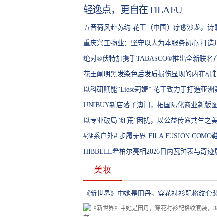
轻逸点，更自在 FILA FU
五音荷风赴苏约 花王（中国）疗愈沙龙，诗
生”
重庆兴工物业：坚守以人为本服务初心 打造
体化综合后勤服务商
绝对®伏特加携手TABASCO®推出全新联名
椒仔
花王阐明黑发染色后发质损伤显现的内在机制
天内毛发内部发生的结构变化 建立抑制持续
以科研赋能“Liese莉婕” 花王致力于打造亚
理想发色的技术
品牌 加速美发事业增长
UNIBUY新店落子澳门，拓国际化商业新版
以专业破局“红荒”困扰，以公益传递共生之美
学守护计划”落地榆林，油敏肌修护新品亮相
#湖系户外# 步履无界 FILA FUSION CO
配全场景出行需求
HIBBELL希柏尔亮相2026日内瓦钟表与奇
新作斩获大奖
美妆
《新世界》中她是田丹，穿花衬衫配格纹套装
古少女