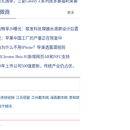
高度
礼遇季，三星Galaxy Z系列携多重福利来袭
微商
更多
为畅享20曝光：联发科处理器水滴屏设计后置
摄售价千元
克：苹果中国工厂的产量正在恢复中
为什么不用iPhone？导演透露潜规则
Chrome Beta 81新增网页AR和NFC支持
20年上市公司500强更新，传统产业仍占优，
联网企业发展迅猛
商务财经网
|
江苏视窗
|
兰州都市网
|
海南都市网
|
贵和财
南宁网讯
|
T