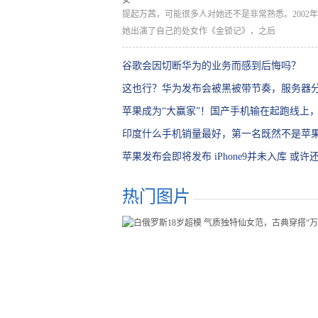
提起万茜，可能很多人对她还不是非常熟悉。2002
她出演了自己的处女作《金锁记》，之后
谷歌会因切断华为的业务而感到后悔吗？
这也行？华为发布会被黑被带节奏，服务器
地图？
苹果成为“大赢家”！国产手机输在起跑线上，iP
长
印度什么手机销量最好，第一名既然不是苹
那种品牌吗
苹果发布会即将发布 iPhone9并未入库 或
时间才发布
热门图片