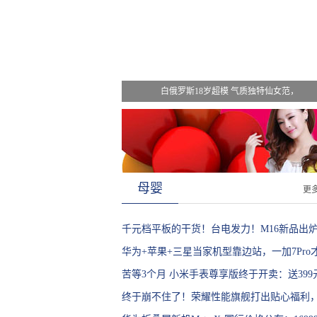
白俄罗斯18岁超模 气质独特仙女范，
母婴
更
千元档平板的干货！台电发力！M16新品出
四处飘香
华为+苹果+三星当家机型靠边站，一加7Pro
年度最佳
苦等3个月 小米手表尊享版终于开卖：送399
机
终于崩不住了！荣耀性能旗舰打出贴心福利