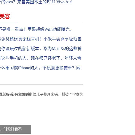
墨烯散热技术!
的vivo？来自美国本土的BLU Vivo Air!
美容
G不是唯一重点！苹果超级WiFi功能曝光，
hone12从此再无缺点
2期免息还送真无线耳机！小米手表尊享版预售
跳水？
是你没玩过的船新版本，华为MateXs的这些神
作你必须了解
过这些手机的人，现在都已经老了，年轻人肯
没用过。
什么用习惯iPhone的人，不愿意更换安卓？网
给出4点理由
巧，时髦好看不