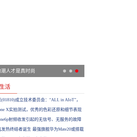
的潮人才是真时尚
生活
(01810)成立技术委员会：“ALL in AIoT”，
工智能架构升级!
hone X实拍测试，优秀的色彩还原和细节表现
其成为王者!
hone6p射频收发引起的无信号、无服务的故障
修实记!
发热终结者诞生 最强旗舰华为Mate20或搭载