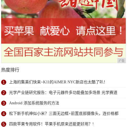
广告
热度排行
1
上海的集美们快来~K11的AIMER NYC新店也太酷了叭！
2
光学产业链研究报告：电子元器件多功能叠加多场景 光学赛道
优且长
3
Android 添加系统服务的方法
4
松下新手机神似小米？三面无边框+前置底部摄像头，连价格都
很像!
5
四款苹果专用软件！苹果手机原来还能更好用？!