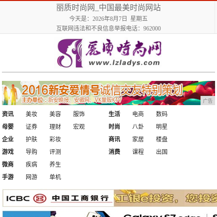
丽质时尚网_中国最美时尚网站
今天是：2026年8月7日 星期五
互联网违法和不良信息举报电话：962000
广告
资讯
美妆
美容
服饰
生活
电商
数码
母婴
证券
理财
宏观
时尚
八卦
明星
企业
护肤
彩妆
商讯
家居
楼盘
游戏
导购
评测
消费
课程
出国
微商
疾病
养生
手游
网游
单机