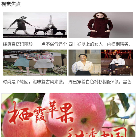
视觉焦点
经典百搭玛丽珍，一点不俗气还个
四十岁以上的女人，内搭别瞎买，
性十足，谁穿谁好看
这几种最受中年女人喜爱的款式
时尚是个轮回，港味复古风来袭，
周迅穿着白色衬衫搭配V领，黑色
和闺蜜一起穿，梦回80年代
九分裤，堪称小人物的典范