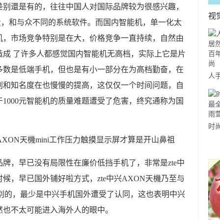
差别還是有的，往往中国人对国际品牌较为很感兴趣，
视
于质量，和与众不同的系统软件。而国内智能机，单一化太
能机，市场竞争特别是在大，价格竞争一直持续，自然由
造成 了许多人都感觉国内智能机无高档，实际上它是片
多数是低端手机，但也是有小一部分在为高档勤奋，在
人
别和知名度在也慢慢的提高，这仅仅一个时间问题，自
有
1000元智能机的质量难题遭受了危害，终究通称为国
前
时
穿
那
牌，早已没有局限性在廉价低挡手机了，非常是zte中
候，早已国外铺好啦方式，zte中兴AXON天機乃至与
说别的，最少是中兴手机国外遭受了认同，这也表明中兴
然也不太可能进入海外人的眼中。