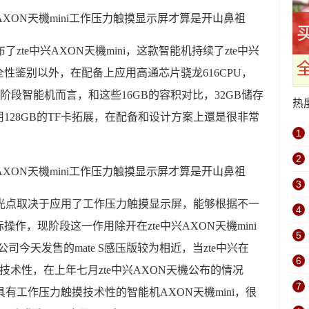
了zte中兴AXON天機mini，这款智能机持续了zte中兴
性鉴别以外，在配备上应用高通芯片骁龙616CPU，
现阶段智能机而言，和这些16GB的容积对比，32GB储存
热
128GB的TF卡拓展，在配备和设计方案上還是很非常
1
2
3
大 的闪光点取决于应用了工作压力触摸显示屏，能够根据不一
4
作，现阶段这一作用除开在zte中兴AXON天機mini
5
h和华为公司今天发售的mate S感压版较为相近，当zte中兴在
6
摸技术性，在上年七月zte中兴AXON天機公布的情况
7
具有工作压力触摸技术性的智能机AXON天機mini，很