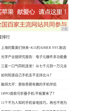
广告
度排行
上海的集美们快来~K11的AIMER NYC新店
也太酷了叭！
光学产业链研究报告：电子元器件多功能叠
加多场景 光学赛道优且长
三星一口气四机连发！从七千元到一万元全
都有，买不买？
如何知道自己手机支不支持北斗？
脑洞大开：那些奇葩有趣的手机伴侣
OPPO首款可折叠手机/平板要来了？
11个不为人知的手机省电技巧，再也不用为