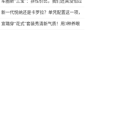
没电背锅了
车圈新“三宝”：拼性价比，我们还真没怕过
谁
新一代悦纳还是卡罗拉？单凭配置这一项，
卡罗拉也服了
宣璐穿“花式”套装秀清新气质！用3种养眼
色调，开启秋季的美丽