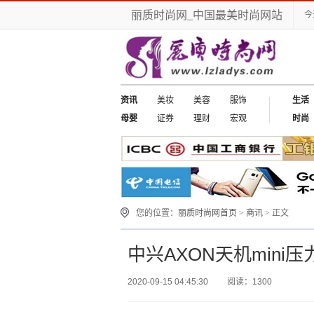
丽质时尚网_中国最美时尚网站
今
资讯
美妆
美容
服饰
生活
母婴
证券
理财
宏观
时尚
您的位置：
丽质时尚网首页
>
商讯
> 正文
中兴AXON天机mini
2020-09-15 04:45:30
阅读：1300