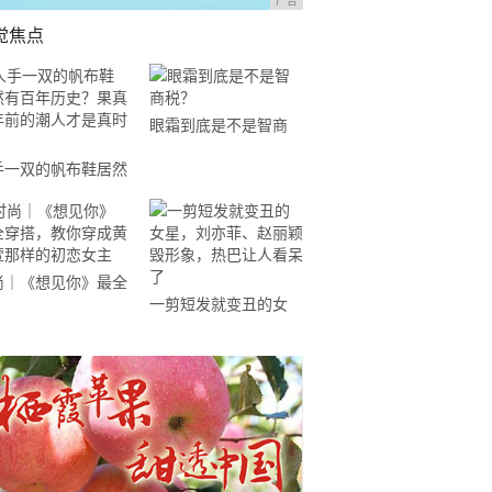
广告
觉焦点
眼霜到底是不是智商
税？
手一双的帆布鞋居然
百年历史？果真百年
的潮人才是真时尚
尚｜《想见你》最全
一剪短发就变丑的女
搭，教你穿成黄雨萱
星，刘亦菲、赵丽颖毁
样的初恋女主
形象，热巴让人看呆了