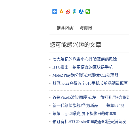
推荐阅读：
海南网
您可能感兴趣的文章
七大胎记的危害小心其暗藏疾病风险
HTC推出一款更便宜的区块链手机
MotoZPlay跑分曝光:搭骁龙652处理器
魅蓝note2夺得苏宁818手机节单品销量冠军
谷歌Pixel5渲染图曝光:左上角打孔屏+方
新一代颜值旗舰!华为新品——荣耀8评测
荣耀magic3曝光,屏下摄像+麒麟1020
预订有礼HTCDesire816联通4G版天猫首发