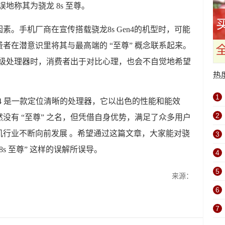
误地称其为骁龙 8s 至尊。
。手机厂商在宣传搭载骁龙8s Gen4的机型时，可能
者在潜意识里将其与最高端的 “至尊” 概念联系起来。
” 级处理器时，消费者出于对比心理，也会不自觉地希望
热
1
en4 是一款定位清晰的处理器，它以出色的性能和能效
2
没有 “至尊” 之名，但凭借自身优势，满足了众多用户
机行业不断向前发展 。希望通过这篇文章，大家能对骁
3
 8s 至尊” 这样的误解所误导。
4
5
来源：
6
7