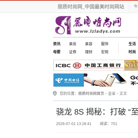
丽质时尚网_中国最美时尚网站
今
资讯
美妆
美容
服饰
生活
母婴
证券
理财
宏观
时尚
您的位置：
丽质时尚网首页
>
企业
> 正文
骁龙 8S 揭秘：打破 
2026-07-01 13:28:41
阅读：701