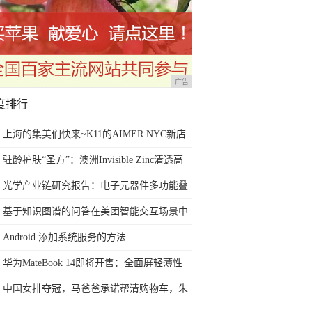
广告
度排行
上海的集美们快来~K11的AIMER NYC新店
也太酷了叭！
驻龄护肤“圣方”：澳洲Invisible Zinc清透高
倍物理防晒霜
光学产业链研究报告：电子元器件多功能叠
加多场景 光学赛道优且长
基于知识图谱的问答在美团智能交互场景中
的应用和演进
Android 添加系统服务的方法
华为MateBook 14即将开售：全面屏轻薄性
能本!
中国女排夺冠，马爸爸承诺帮清购物车，朱