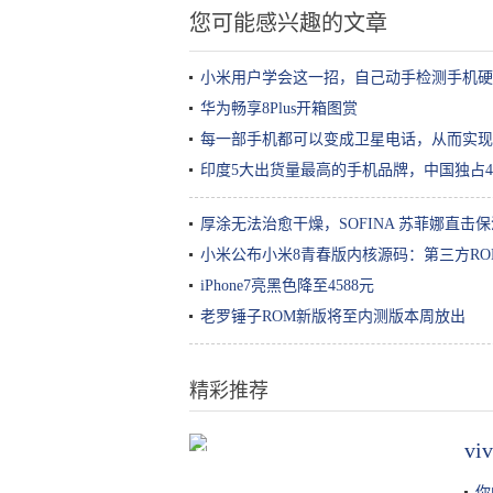
您可能感兴趣的文章
小米用户学会这一招，自己动手检测手机硬
华为畅享8Plus开箱图赏
每一部手机都可以变成卫星电话，从而实现
印度5大出货量最高的手机品牌，中国独占
厚涂无法治愈干燥，SOFINA 苏菲娜直击保
小米公布小米8青春版内核源码：第三方RO
iPhone7亮黑色降至4588元
老罗锤子ROM新版将至内测版本周放出
精彩推荐
vi
梨和香蕉居然可以帮助皮肤再生，
美颜嫩肤可以靠它们
你