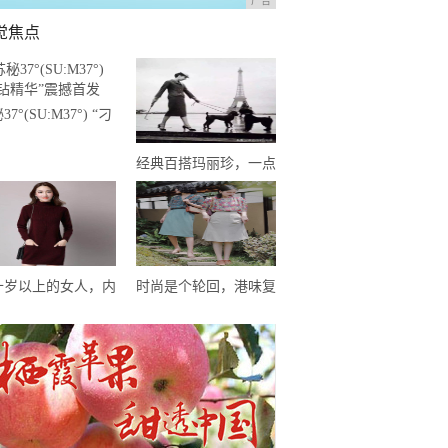
广告
觉焦点
7°(SU:M37°) “刁
精华”震撼首发
经典百搭玛丽珍，一点
不俗气还个性十足，谁
穿谁好看
十岁以上的女人，内
时尚是个轮回，港味复
别瞎买，这几种最受
古风来袭，和闺蜜一起
年女人喜爱的款式
穿，梦回80年代