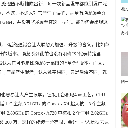
机处理器不断推陈出新，每一次新品发布都能引发广泛
视
题，不过，不少人对它产生了误解，甚至有骁龙8s至尊
 Gen4，并没有骁龙8s至尊这一型号。那为何会出现这
苏秘3
钻
域，S后缀通常会让人联想到加强、升级的含义，比如苹
能提升的版本。骁龙系列此前也没有明确“S”代表特定含
然认为它可能是比骁龙8更高级的 “至尊” 版本。而且，
编号产品产生混淆，认为数字相同，只是后缀不同，就
四
搭
力也容易让人产生误解。它采用台积电4nm工艺，CPU
中
括 1 个主频 3.21GHz 的 Cortex - X4 超大核，3 个主频
主频 2.80GHz 的 Cortex - A720 中核和 2 个主频 2.02GHz
兔兔跑分突破 200 万，这样的成绩十分亮眼，会让一些人觉得它达