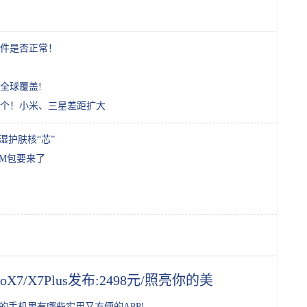
件是否正常！
全球覆盖!
4个！小米、三星差距扩大
湿护肤核“芯”
M包要来了
voX7/X7Plus发布:2498元/照亮你的美
的手机里有哪些实用又方便的APP!