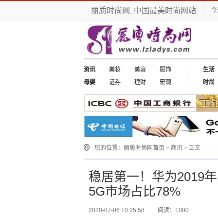
丽质时尚网_中国最美时尚网站
今
资讯
美妆
美容
服饰
生活
母婴
证券
理财
宏观
时尚
您的位置：
丽质时尚网首页
>
商讯
> 正文
稳居第一！华为2019
5G市场占比78%
2020-07-06 10:25:58
阅读：1080