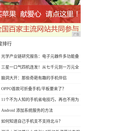
广告
度排行
光学产业链研究报告：电子元器件多功能叠
加多场景 光学赛道优且长
三星一口气四机连发！从七千元到一万元全
都有，买不买？
脑洞大开：那些奇葩有趣的手机伴侣
OPPO首款可折叠手机/平板要来了？
11个不为人知的手机省电技巧，再也不用为
没电背锅了
Android 添加系统服务的方法
如何知道自己手机支不支持北斗？