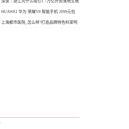
深读｜浙江凭什么吸引1.7万亿外资落地生根
HUAWEI 华为 荣耀V8 智能手机 2099元包
邮
上海都市医院_怎么样?打造品牌特色科室呵
护儿童身体健康
T