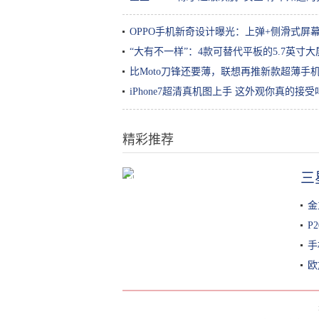
OPPO手机新奇设计曝光：上弹+侧滑式屏
“大有不一样”：4款可替代平板的5.7英寸
比Moto刀锋还要薄，联想再推新款超薄手
iPhone7超清真机图上手 这外观你真的接受
精彩推荐
三
欧阳娜娜的匡威墙，林允的化妆品
墙，简直是九亿少女的梦
金
P
手
欧