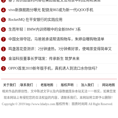
3
基于知识图谱的问答在美团智能交互场景中的应用和演进
4
vivo新旗舰跑分曝光 配骁龙865或为新一代iQOO手机
5
RocketMQ 在平安银行的实践应用
6
生而年轻｜BMW内训师眼中的全新BMW 3系
7
中国女排夺冠，马爸爸承诺帮清购物车，朱婷自曝购物清单
1
鸣盏莲花壶测评：2分钟速热，3分钟煮好茶，使喝茶变得简单又
有格调
2
金溢科技董事长罗瑞发：传承新生 筑梦未来
3
OPPO首发2019新年版手机，真机诱人到流口水你信吗？
关于我们
|
联系我们
|
老版地图
|
版权声明
|
加入我们
|
网站地图
相关作品的原创性、文中陈述文字以及内容数据庞杂本站无法一一核实，如果您发
现本网站上有侵犯您的合法权益的内容，请联系我们，本网站将立即予以删除！
Copyright © 2019 http://www.lzladys.com 版权所有：丽质时尚网 All Right Reserved.