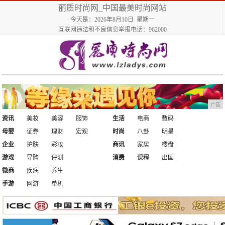
丽质时尚网_中国最美时尚网站
今天是：2026年8月10日 星期一
互联网违法和不良信息举报电话：962000
广告
资讯
美妆
美容
服饰
生活
电商
数码
母婴
证券
理财
宏观
时尚
八卦
明星
企业
护肤
彩妆
商讯
家居
楼盘
游戏
导购
评测
消费
课程
出国
微商
疾病
养生
手游
网游
单机