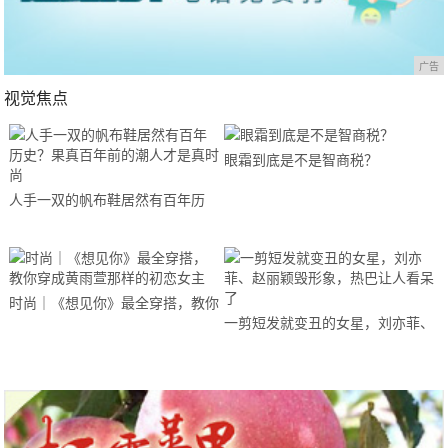
广告
视觉焦点
眼霜到底是不是智商税？
人手一双的帆布鞋居然有百年历
史？果真百年前的潮人才是真时尚
时尚｜《想见你》最全穿搭，教你
一剪短发就变丑的女星，刘亦菲、
穿成黄雨萱那样的初恋女主
赵丽颖毁形象，热巴让人看呆了