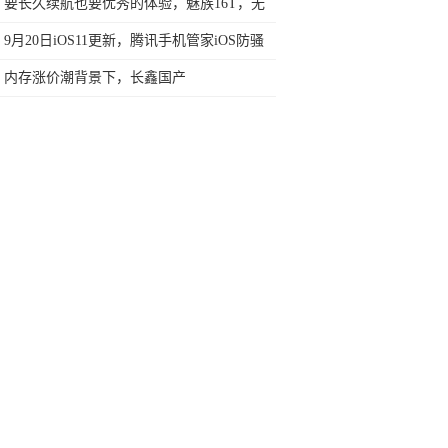
婷自曝购物清单
要长久续航也要优秀的体验，魅族16T，无
法拒绝的性能怪兽
9月20日iOS11更新，腾讯手机管家iOS防骚
扰版全球同步首发上线
内存涨价潮背景下，长鑫国产
8GBDDR42666频率内存条即将上市