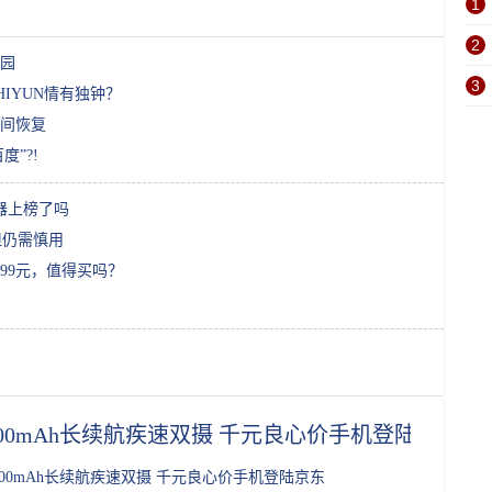
1
2
园
3
IYUN情有独钟？
时间恢复
”?!
器上榜了吗
璃但仍需慎用
99元，值得买吗？
000mAh长续航疾速双摄 千元良心价手机登陆京东
000mAh长续航疾速双摄 千元良心价手机登陆京东