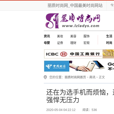
丽质时尚网_中国最美时尚网站
今
资讯
美妆
美容
服饰
生活
母婴
证券
理财
宏观
时尚
您的位置：
丽质时尚网首页
>
商讯
> 正文
还在为选手机而烦恼，
强悍无压力
2020-05-04 04:22:12
阅读：536