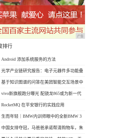
广告
度排行
Android 添加系统服务的方法
光学产业链研究报告：电子元器件多功能叠
加多场景 光学赛道优且长
基于知识图谱的问答在美团智能交互场景中
的应用和演进
vivo新旗舰跑分曝光 配骁龙865或为新一代
iQOO手机
RocketMQ 在平安银行的实践应用
生而年轻｜BMW内训师眼中的全新BMW 3
系
中国女排夺冠，马爸爸承诺帮清购物车，朱