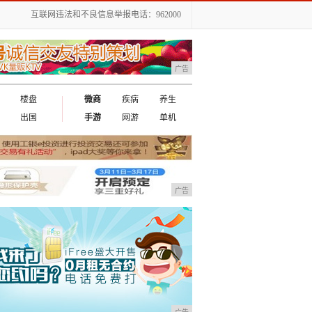
互联网违法和不良信息举报电话：962000
广告
楼盘
微商
疾病
养生
出国
手游
网游
单机
广告