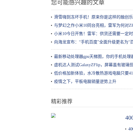
您可能感兴趣的文章
滑雪嗨到冻坏手机！原来你是这样的融创乐
与梦幻之作小米10同台亮相，雷军为何对ZH
小米10今日开售！雷军：供货还需要一定
向海龙宣布：“手机百度”全面升级更名为“百度
最新移动处理器gpu天梯图，你的手机处理
虐机达人测试GalaxyZFlip，屏幕虽有玻
低价格加新体验，水冷散热游戏电脑只要41
疫情之下，平板电脑销量逆势上升
精彩推荐
4
赵丽颖太节俭了，一双鞋子重复
穿，穿170元的裙子走机场
4