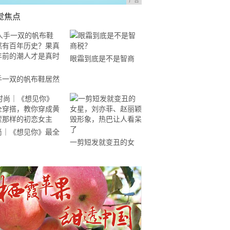
广告
觉焦点
眼霜到底是不是智商
税？
手一双的帆布鞋居然
百年历史？果真百年
的潮人才是真时尚
尚｜《想见你》最全
一剪短发就变丑的女
搭，教你穿成黄雨萱
星，刘亦菲、赵丽颖毁
样的初恋女主
形象，热巴让人看呆了