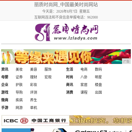
丽质时尚网_中国最美时尚网站
今天是：2026年8月7日 星期五
互联网违法和不良信息举报电话：962000
广告
资讯
美妆
美容
服饰
生活
电商
数码
母婴
证券
理财
宏观
时尚
八卦
明星
企业
护肤
彩妆
商讯
家居
楼盘
游戏
导购
评测
消费
课程
出国
微商
疾病
养生
手游
网游
单机