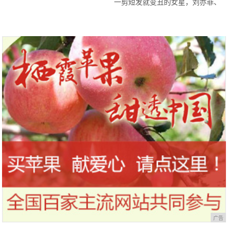
一剪短发就变丑的女星，刘亦菲、
穿成黄雨萱那样的初恋女主
赵丽颖毁形象，热巴让人看呆了
广告