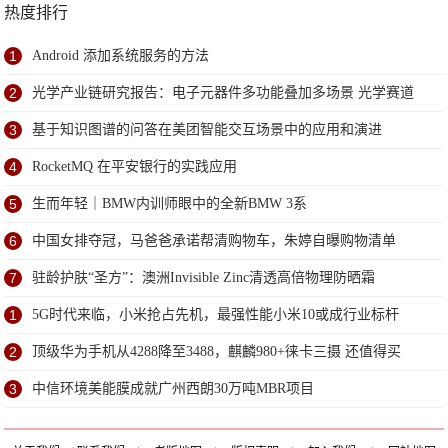
热度排行
1
Android 添加系统服务的方法
2
光学产业链研究报告：电子元器件多功能叠加多场景 光学赛道
优且长
3
基于知识图谱的问答在美团智能交互场景中的应用和演进
4
RocketMQ 在平安银行的实践应用
5
生而年轻｜BMW内训师眼中的全新BMW 3系
6
中国女排夺冠，马爸爸承诺帮清购物车，朱婷自曝购物清单
7
驻龄护肤“圣方”：澳洲Invisible Zinc清透高倍物理防晒霜
1
5G时代来临，小米抢占先机，最强性能小米10或成行业标杆
2
顶级华为手机从4288降至3488，麒麟980+徕卡三摄 还值得买
吗？
3
中信环境美能膜成就广州西朗30万吨MBR项目