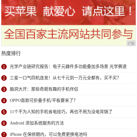
广告
热度排行
1
光学产业链研究报告：电子元器件多功能叠加多场景 光学赛道
优且长
2
三星一口气四机连发！从七千元到一万元全都有，买不买？
3
脑洞大开：那些奇葩有趣的手机伴侣
4
OPPO首款可折叠手机/平板要来了？
5
11个不为人知的手机省电技巧，再也不用为没电背锅了
6
Android 添加系统服务的方法
7
iPhone 在保修期内，可以免费更换电池吗