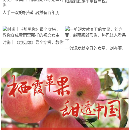
眼霜到底是不是智商税？
人手一双的帆布鞋居然有百年历
史？果真百年前的潮人才是真时尚
时尚｜《想见你》最全穿搭，教你
一剪短发就变丑的女星，刘亦菲、
穿成黄雨萱那样的初恋女主
赵丽颖毁形象，热巴让人看呆了