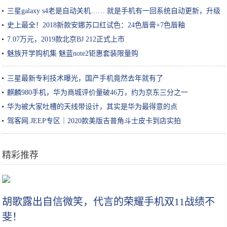
三星galaxy s4老是自动关机…… 就是手机有一回系统自动更新，升级
到了android4.4.
史上最全！2018新款安娜苏口红试色：24色唇膏+7色唇釉
7.07万元，2019款北京BJ 212正式上市
魅族开学购机集 魅蓝note2钜惠套装限量购
三星最新专利技术曝光，国产手机竟然去年就有了
麒麟980手机，华为商城评价量破46万，约为京东三分之一
华为被大家吐槽的天线带设计，其实是华为最得意的点
驾客网.JEEP专区｜2020款美版吉普角斗士皮卡到店实拍
精彩推荐
日常护发经验分享，打造自然飘逸感，原来就这么简单
胡歌露出自信微笑，代言的荣耀手机双11战绩不
斐！