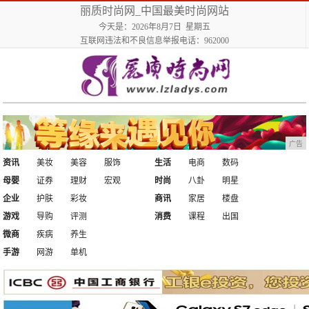
丽质时尚网_中国最美时尚网站
今天是：2026年8月7日 星期五
互联网违法和不良信息举报电话：962000
广告
资讯
美妆
美容
服饰
生活
电商
数码
母婴
证券
理财
宏观
时尚
八卦
明星
企业
护肤
彩妆
商讯
家居
楼盘
游戏
导购
评测
消费
课程
出国
微商
疾病
养生
手游
网游
单机