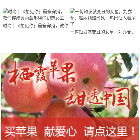
史？果真百年前的潮人才是真时尚
时尚｜《想见你》最全穿搭，教你
一剪短发就变丑的女星，刘亦菲、
穿成黄雨萱那样的初恋女主
赵丽颖毁形象，热巴让人看呆了