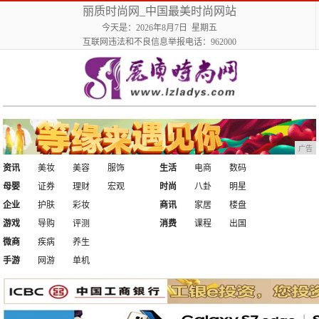
丽质时尚网_中国最美时尚网站
今天是：2026年8月7日 星期五
互联网违法和不良信息举报电话：962000
广告
资讯
美妆
美容
服饰
生活
电商
数码
母婴
证券
理财
宏观
时尚
八卦
明星
企业
护肤
彩妆
商讯
家居
楼盘
游戏
导购
评测
消费
课程
出国
微商
疾病
养生
手游
网游
单机