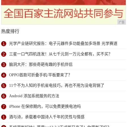
广告
热度排行
1
光学产业链研究报告：电子元器件多功能叠加多场景 光学赛道
优且长
2
三星一口气四机连发！从七千元到一万元全都有，买不买？
3
脑洞大开：那些奇葩有趣的手机伴侣
4
OPPO首款可折叠手机/平板要来了？
5
11个不为人知的手机省电技巧，再也不用为没电背锅了
6
Android 添加系统服务的方法
7
iPhone 在保修期内，可以免费更换电池吗
1
酒与诗，承载着中国诗人千年的灵性与情感