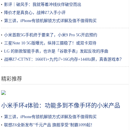
影评｜破风手：我就等着冲线伙伴破空而出
降价才是真良心，战神Z7入手小评
第三讲，iPhone有锁机解锁方式详解及值不值得购买
小米首款5G手机终于要来了，小米9 Pro 5G开启预约
三星Note 10 5G版曝光，纵排三摄稳了！或双卡双待
LG 的新款智能手表，也许是「谷歌手表」发起反攻的序曲
战神Z7-CT7NT：1660Ti+九代i7+16G内存+144Hz屏，真香游戏本？
精彩推荐
春季告别“发如雪”，这5个去屑小窍门分享给你
小米手环4体验：功能多到不像手环的小米产品
第三讲，iPhone有锁机解锁方式详解及值不值得购买
联想Z6全新发布“千元产品 旗舰享受“制霸1099起！