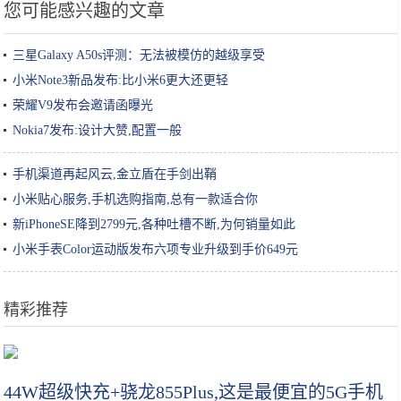
您可能感兴趣的文章
三星Galaxy A50s评测：无法被模仿的越级享受
小米Note3新品发布:比小米6更大还更轻
荣耀V9发布会邀请函曝光
Nokia7发布:设计大赞,配置一般
手机渠道再起风云,金立盾在手剑出鞘
小米贴心服务,手机选购指南,总有一款适合你
新iPhoneSE降到2799元,各种吐槽不断,为何销量如此
小米手表Color运动版发布六项专业升级到手价649元
精彩推荐
2019化妆品黑榜：雅诗兰黛粉底暗沉，韩熙贞素颜霜假白，别用错
44W超级快充+骁龙855Plus,这是最便宜的5G手机