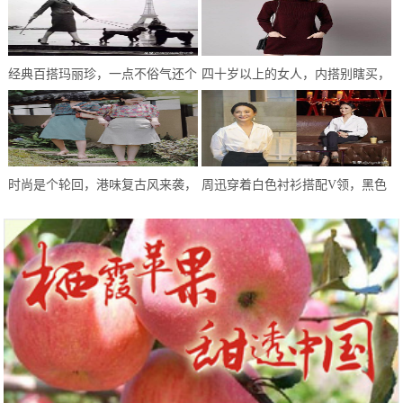
经典百搭玛丽珍，一点不俗气还个
四十岁以上的女人，内搭别瞎买，
性十足，谁穿谁好看
这几种最受中年女人喜爱的款式
时尚是个轮回，港味复古风来袭，
周迅穿着白色衬衫搭配V领，黑色
和闺蜜一起穿，梦回80年代
九分裤，堪称小人物的典范