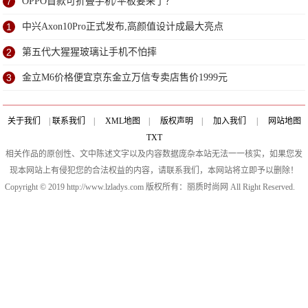
7
OPPO首款可折叠手机/平板要来了？
1
中兴Axon10Pro正式发布,高颜值设计成最大亮点
2
第五代大猩猩玻璃让手机不怕摔
3
金立M6价格便宜京东金立万信专卖店售价1999元
关于我们
|
联系我们
|
XML地图
|
版权声明
|
加入我们
|
网站地图
TXT
相关作品的原创性、文中陈述文字以及内容数据庞杂本站无法一一核实，如果您发
现本网站上有侵犯您的合法权益的内容，请联系我们，本网站将立即予以删除！
Copyright © 2019 http://www.lzladys.com 版权所有：丽质时尚网 All Right Reserved.