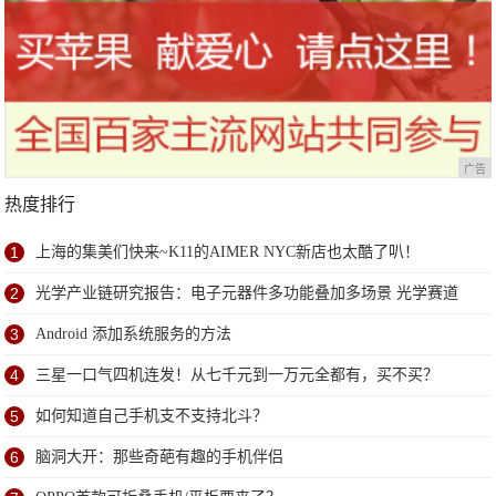
广告
热度排行
1
上海的集美们快来~K11的AIMER NYC新店也太酷了叭！
2
光学产业链研究报告：电子元器件多功能叠加多场景 光学赛道
优且长
3
Android 添加系统服务的方法
4
三星一口气四机连发！从七千元到一万元全都有，买不买？
5
如何知道自己手机支不支持北斗？
6
脑洞大开：那些奇葩有趣的手机伴侣