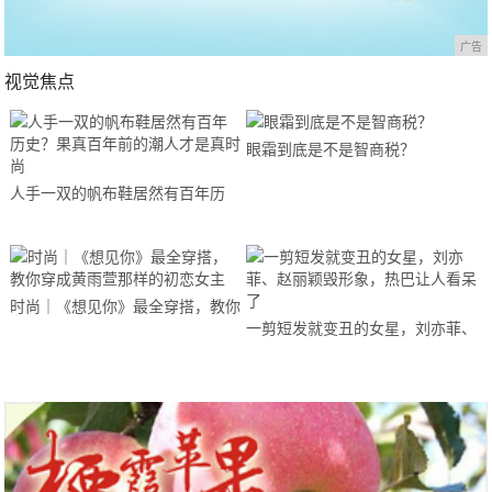
广告
视觉焦点
眼霜到底是不是智商税？
人手一双的帆布鞋居然有百年历
史？果真百年前的潮人才是真时尚
时尚｜《想见你》最全穿搭，教你
一剪短发就变丑的女星，刘亦菲、
穿成黄雨萱那样的初恋女主
赵丽颖毁形象，热巴让人看呆了