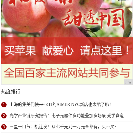
广告
热度排行
1
上海的集美们快来~K11的AIMER NYC新店也太酷了叭！
2
光学产业链研究报告：电子元器件多功能叠加多场景 光学赛道
优且长
3
三星一口气四机连发！从七千元到一万元全都有，买不买？