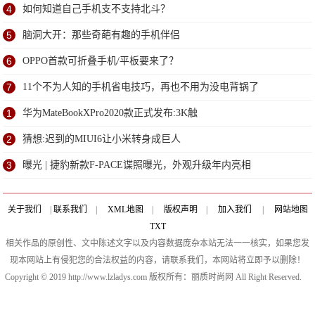
4
如何知道自己手机支不支持北斗？
5
脑洞大开：那些奇葩有趣的手机伴侣
6
OPPO首款可折叠手机/平板要来了？
7
11个不为人知的手机省电技巧，再也不用为没电背锅了
1
华为MateBookXPro2020款正式发布:3K触
2
猜想:迟到的MIUI6让小米转身成巨人
3
曝光 | 捷豹新款F-PACE谍照曝光，外观升级年内亮相
关于我们
|
联系我们
|
XML地图
|
版权声明
|
加入我们
|
网站地图
TXT
相关作品的原创性、文中陈述文字以及内容数据庞杂本站无法一一核实，如果您发
现本网站上有侵犯您的合法权益的内容，请联系我们，本网站将立即予以删除！
Copyright © 2019 http://www.lzladys.com 版权所有：丽质时尚网 All Right Reserved.