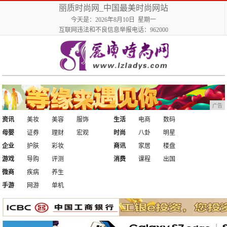
丽质时尚网_中国最美时尚网站
今天是：2026年8月10日 星期一
互联网违法和不良信息举报电话：962000
广告
资讯
美妆
美容
服饰
生活
电商
数码
母婴
证券
理财
宏观
时尚
八卦
明星
企业
护肤
彩妆
商讯
家居
楼盘
游戏
导购
评测
消费
课程
出国
微商
疾病
养生
手游
网游
单机