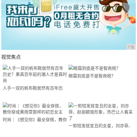
广告
视觉焦点
眼霜到底是不是智商税？
人手一双的帆布鞋居然有百年历
史？果真百年前的潮人才是真时尚
时尚｜《想见你》最全穿搭，教你
一剪短发就变丑的女星，刘亦菲、
穿成黄雨萱那样的初恋女主
赵丽颖毁形象，热巴让人看呆了