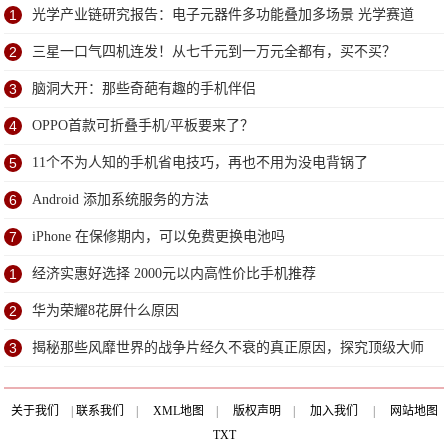
1
光学产业链研究报告：电子元器件多功能叠加多场景 光学赛道
优且长
2
三星一口气四机连发！从七千元到一万元全都有，买不买？
3
脑洞大开：那些奇葩有趣的手机伴侣
4
OPPO首款可折叠手机/平板要来了？
5
11个不为人知的手机省电技巧，再也不用为没电背锅了
6
Android 添加系统服务的方法
7
iPhone 在保修期内，可以免费更换电池吗
1
经济实惠好选择 2000元以内高性价比手机推荐
2
华为荣耀8花屏什么原因
3
揭秘那些风靡世界的战争片经久不衰的真正原因，探究顶级大师
手法
关于我们
|
联系我们
|
XML地图
|
版权声明
|
加入我们
|
网站地图
TXT