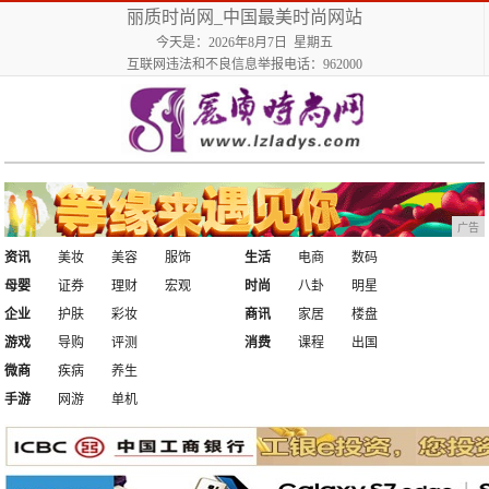
丽质时尚网_中国最美时尚网站
今天是：2026年8月7日 星期五
互联网违法和不良信息举报电话：962000
广告
资讯
美妆
美容
服饰
生活
电商
数码
母婴
证券
理财
宏观
时尚
八卦
明星
企业
护肤
彩妆
商讯
家居
楼盘
游戏
导购
评测
消费
课程
出国
微商
疾病
养生
手游
网游
单机