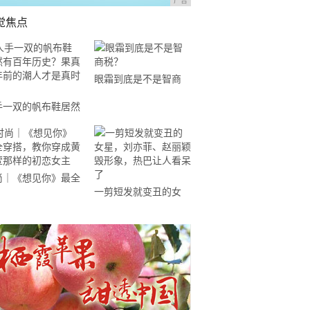
广告
觉焦点
眼霜到底是不是智商
税？
手一双的帆布鞋居然
百年历史？果真百年
的潮人才是真时尚
尚｜《想见你》最全
一剪短发就变丑的女
搭，教你穿成黄雨萱
星，刘亦菲、赵丽颖毁
样的初恋女主
形象，热巴让人看呆了