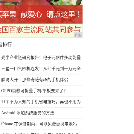
广告
度排行
光学产业链研究报告：电子元器件多功能叠
加多场景 光学赛道优且长
三星一口气四机连发！从七千元到一万元全
都有，买不买？
脑洞大开：那些奇葩有趣的手机伴侣
OPPO首款可折叠手机/平板要来了？
11个不为人知的手机省电技巧，再也不用为
没电背锅了
Android 添加系统服务的方法
iPhone 在保修期内，可以免费更换电池吗