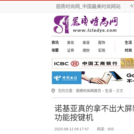
丽质时尚网_中国最美时尚网站
今
资讯
美妆
美容
服饰
生活
母婴
证券
理财
宏观
时尚
您的位置：
丽质时尚网首页
>
生活
> 正文
诺基亚真的拿不出大屏
功能按键机
2020-08-12 04:17:47
阅读：655