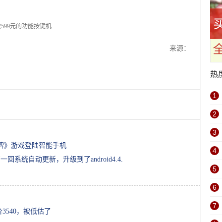
来源：
热
1
2
3
《纸牌》游戏登陆智能手机
4
一回系统自动更新，升级到了android4.4.
5
6
7
价3540，被低估了