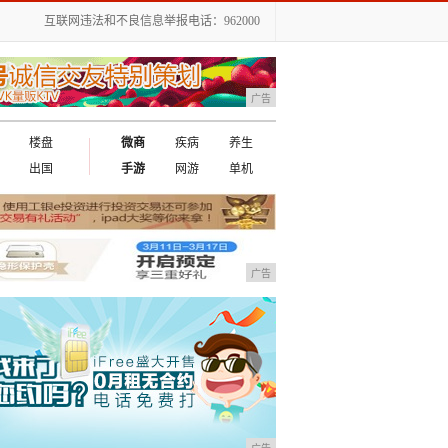
互联网违法和不良信息举报电话：962000
广告
楼盘
微商
疾病
养生
出国
手游
网游
单机
广告