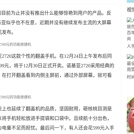
视
到目前为止并没有推出什么能够惊艳到用户的产品。反
基亚似乎也不在意，近期并没有继续发布主流的大屏幕
机发布。
人
有
亚2720这款个性的翻盖手机。在12月24日上午发布后同
前
99元，将于12月30日正式开卖。诺基亚2720采用经典的
，在打开翻盖看到内侧主屏前，通过外部屏幕，就可看
时
穿
那
品质上也延续了翻盖机的品质，坚固耐用，砸核桃目测是
以将手机轻松放进手提袋和口袋中。且续航十分出色，
为电量不足而担忧。最后问一下，有人还会花599元入手