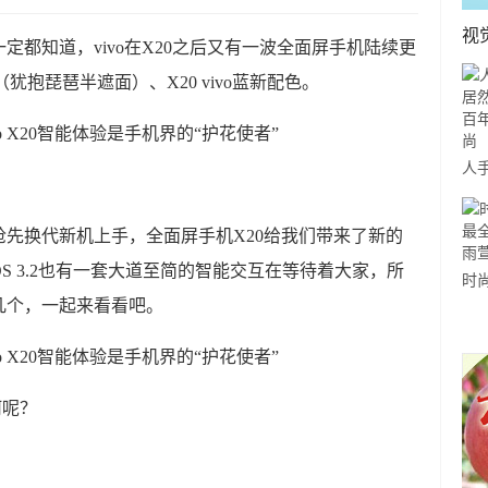
视
定都知道，vivo在X20之后又有一波全面屏手机陆续更
版（犹抱琵琶半遮面）、X20 vivo蓝新配色。
人
有
前
先换代新机上手，全面屏手机X20给我们带来了新的
 OS 3.2也有一套大道至简的智能交互在等待着大家，所
时
几个，一起来看看吧。
穿
那
何呢？