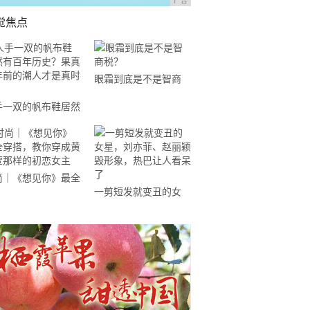
广告
觉焦点
眼霜到底是不是智商
税？
手一双的帆布鞋居然
百年历史？果真百年
的潮人才是真时尚
尚｜《想见你》最全
一剪短发就变丑的女
搭，教你穿成黄雨萱
星，刘亦菲、赵丽颖毁
样的初恋女主
形象，热巴让人看呆了