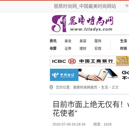
丽质时尚网_中国最美时尚网站
今
资讯
美妆
美容
服饰
生活
母婴
证券
理财
宏观
时尚
您的位置：
丽质时尚网首页
>
生活
> 正文
目前市面上绝无仅有！vi
花使者”
2020-07-06 04:28:34
阅读：1626