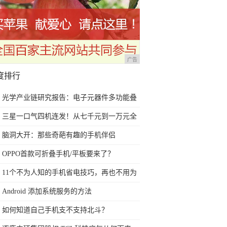
广告
度排行
光学产业链研究报告：电子元器件多功能叠
加多场景 光学赛道优且长
三星一口气四机连发！从七千元到一万元全
都有，买不买？
脑洞大开：那些奇葩有趣的手机伴侣
OPPO首款可折叠手机/平板要来了？
11个不为人知的手机省电技巧，再也不用为
没电背锅了
Android 添加系统服务的方法
如何知道自己手机支不支持北斗？